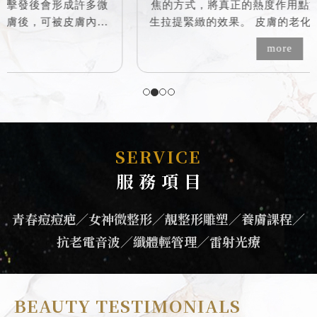
焦的方式，將真正的熱度作用點於筋膜層的地方，產
生拉提緊緻的效果。 皮膚的老化由淺到深依序是：表
皮皮膚->淺層皮下脂肪->肌肉筋膜層->深層脂肪墊->
more
骨膜層。 隨著肌膚的老化，各個層次都會出現組織萎
縮的現象，導致失去彈性而出現鬆弛。 音波如何改
善老化外觀： 音波是一種非侵入式的療程設計，透過
聚焦式超音波將能量作用(65~75°C)在不同的皮膚
層，使其產生熱效應，而達到收縮及拉提效果，因治
療術後不具開放性傷口，所以不會有讓人困擾的恢復
SERVICE
期。 舊式音波的缺陷只能在特定一塊膚層進行改善，
服 務 項 目
導致病人必須得在電波跟音波之間選擇。 目前...
青春痘痘疤
／
女神微整形
／
靚整形雕塑
／
養膚課程
／
抗老電音波
／
纖體輕管理
／
雷射光療
BEAUTY TESTIMONIALS